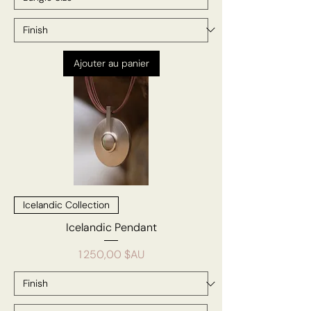
Ajouter au panier
Icelandic Collection
Icelandic Pendant
Prix
1 250,00 $AU