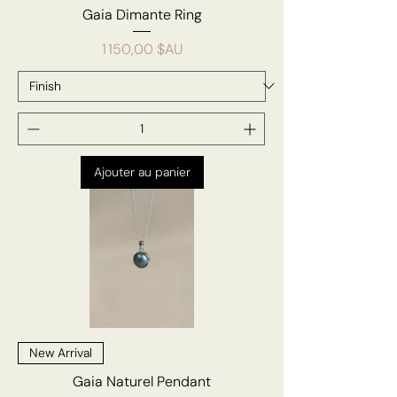
Gaia Dimante Ring
Prix
1 150,00 $AU
Ajouter au panier
New Arrival
Gaia Naturel Pendant