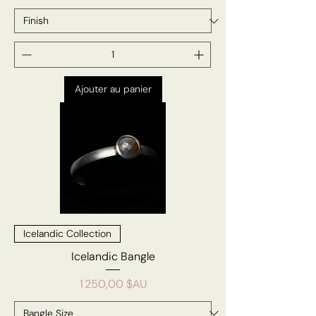
Ajouter au panier
Icelandic Collection
Icelandic Bangle
Prix
1 250,00 $AU