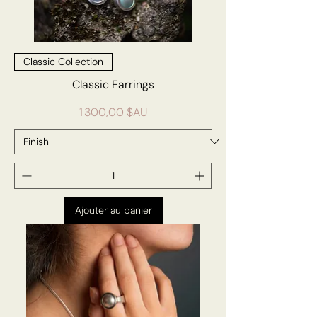
Classic Collection
Classic Earrings
Prix
1 300,00 $AU
Ajouter au panier