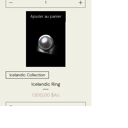
Ajouter au panier
Icelandic Collection
Icelandic Ring
Prix
1 300,00 $AU