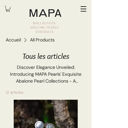
MALLACOOTA
ABALONE PEARLS
AUSTRALIA
Accueil
All Products
Tous les articles
Discover Elegance Unveiled:
Introducing MAPA Pearls' Exquisite
Abalone Pearl Collections - A
Symphony of Nature's Opulence and
12 articles
Timeless Luxury.