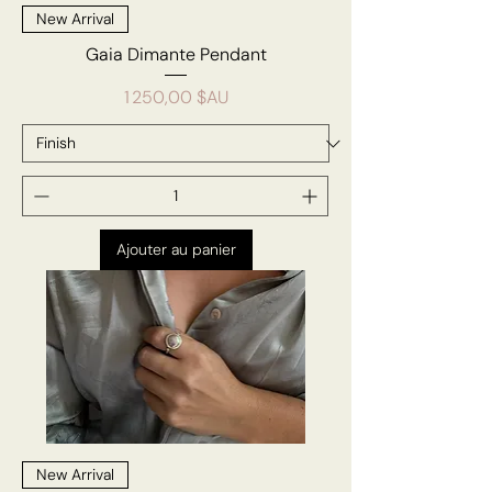
New Arrival
Gaia Dimante Pendant
Prix
1 250,00 $AU
Ajouter au panier
New Arrival