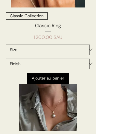
Classic Collection
Classic Ring
Prix
1 200,00 $AU
Ajouter au panier